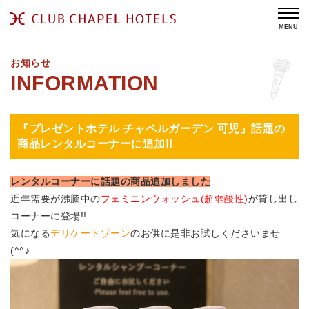
MENU
お知らせ
『プレゼントホテル チャペルガーデン 可児』話題の
商品レンタルコーナーに追加!!
レンタルコーナーに話題の商品追加しました
近年需要が沸騰中の
フェミニンウォッシュ(超弱酸性)
が貸し出し
コーナーに登場!!
気になる
デリケートゾーン
のお供に是非お試しくださいませ
(^^♪