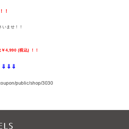
！！
さいませ！！
は￥
4,990 (
税込
)
！！
⇓⇓⇓
！
/coupon/public/shop/3030