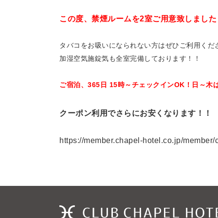
この度、禁煙ルームを
2
室ご用意致しました
タバコをお吸いになられない方はぜひご利用くだ
加湿空気施錠気も全室完備しております！！
ご宿泊、
365
日
15
時～チェックイン
OK
！日～木
クーポン利用でさらにお安くなります！
https://member.chapel-hotel.co.jp/member