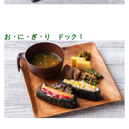
お・に・ぎ・り ドック！