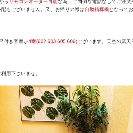
から
リモコンオーダー可能
な為、ご面倒な電話なしでご注文
心配もございません。又、お帰りの際は
自動精算機
となって
風呂付き客室が
4室(602 603 605 606)
ございます。天空の露天
ご利用下さいませ。