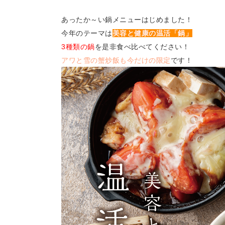
あったか～い鍋メニューはじめました！
今年のテーマは
美容と健康の温活「鍋」
3種類の鍋
を是非食べ比べてください！
アワと雪の蟹炒飯も今だけの限定
です！