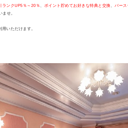
引ランクUP5％～20％
、
ポイント貯めてお好きな特典と交換
、
バース
いませ。
利用いただけます。