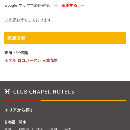
Google マップで経路確認 ⇒
確認する
⇐
ご来店お待ちしております。
実施店舗
東海・甲信越
ホテル ロコガーデン 三重菰野
エリアから探す
首都圏・関東
東京
神奈川
埼玉
茨城
栃木