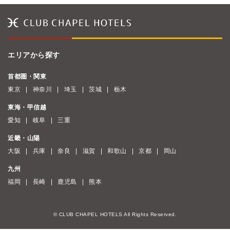
エリアから探す
首都圏・関東
東京
神奈川
埼玉
茨城
栃木
東海・甲信越
愛知
岐阜
三重
近畿・山陽
大阪
兵庫
奈良
滋賀
和歌山
京都
岡山
九州
福岡
長崎
鹿児島
熊本
© CLUB CHAPEL HOTELS All Rights Reserved.