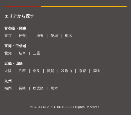
エリアから探す
首都圏・関東
東京
神奈川
埼玉
茨城
栃木
東海・甲信越
愛知
岐阜
三重
近畿・山陽
大阪
兵庫
奈良
滋賀
和歌山
京都
岡山
九州
福岡
長崎
鹿児島
熊本
© CLUB CHAPEL HOTELS All Rights Reserved.