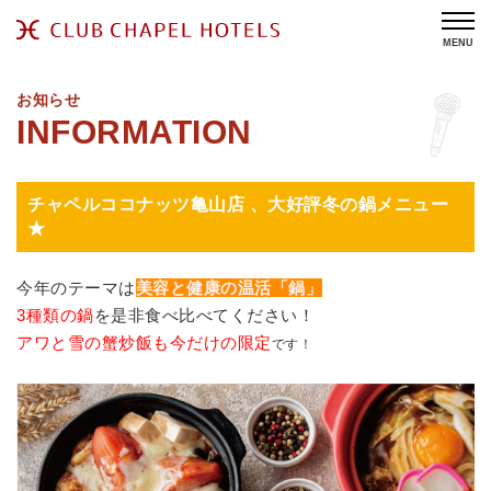
MENU
お知らせ
チャペルココナッツ亀山店 、大好評冬の鍋メニュー
★
今年のテーマは
美容と健康の温活「鍋」
3種類の鍋
を是非食べ比べてください！
アワと雪の蟹炒飯も今だけの限定
です！