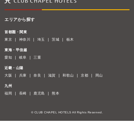
エリアから探す
首都圏・関東
東京
神奈川
埼玉
茨城
栃木
東海・甲信越
愛知
岐阜
三重
近畿・山陽
大阪
兵庫
奈良
滋賀
和歌山
京都
岡山
九州
福岡
長崎
鹿児島
熊本
© CLUB CHAPEL HOTELS All Rights Reserved.