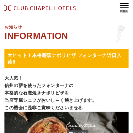
MENU
お知らせ
大ヒット！本格薪窯ナポリピザ フォンターナ近日入
荷‼
大人気！
信州の薪を使った
フォンターナの
本格的な石窯焼きナポリピザを
当店専属シェフがおいし～く焼き上げます。
この機会に是非ご賞味くださいませ♨