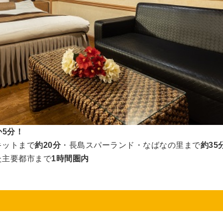
か5分！
キットまで
約20分
・長島スパーランド・なばなの里まで
約35
た主要都市まで
1時間圏内