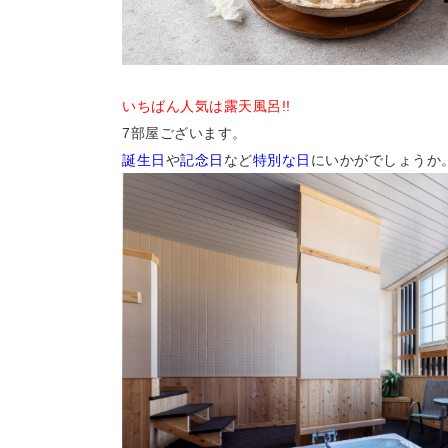
いちばん人気は露天風呂!!
7部屋ございます。
誕生日
や
記念日
など
特別な日
にいかがでしょうか