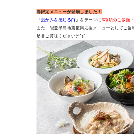
春限定メニューが登場しました！
『
温かみを感じる
白
』
をテーマに
6種類のご飯類
また、能登半島地震復興応援メニューとしてご当
是非ご賞味ください(^^)/