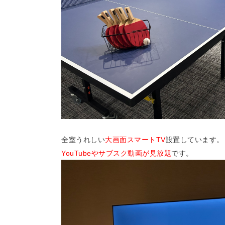
全室うれしい
大画面スマートTV
設置しています。
YouTubeやサブスク動画が見放題
です。