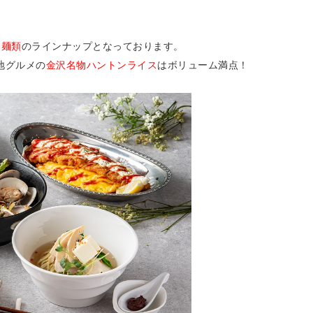
・麺類
のラインナップとなっております。
地グルメの
金沢名物ハントンライス
はボリューム満点！