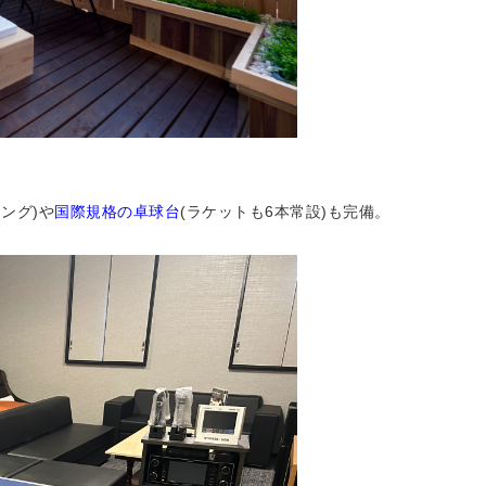
ィング
)や
国際規格の卓球台
(ラケットも6本常設)も完備。