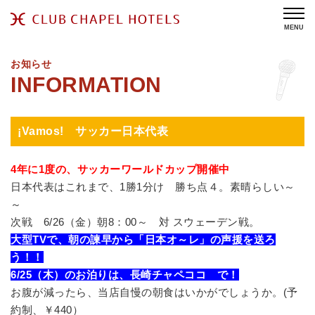
MENU
お知らせ
¡Vamos! サッカー日本代表
4年に1度の、サッカーワールドカップ開催中
日本代表はこれまで、1勝1分け 勝ち点４。素晴らしい～
～
次戦 6/26（金）朝8：00～ 対 スウェーデン戦。
大型TVで、朝の諫早から「日本オ～レ」の声援を送ろ
う！！
6/25（木）のお泊りは、長崎チャペココ で！
お腹が減ったら、当店自慢の朝食はいかがでしょうか。(予
約制、￥440）