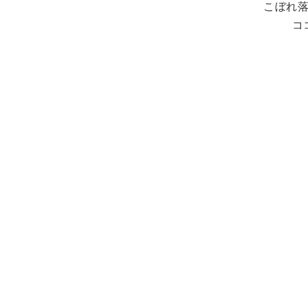
こぼれ
コ