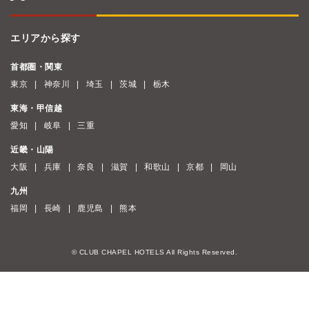
エリアから探す
首都圏・関東
東京
神奈川
埼玉
茨城
栃木
東海・甲信越
愛知
岐阜
三重
近畿・山陽
大阪
兵庫
奈良
滋賀
和歌山
京都
岡山
九州
福岡
長崎
鹿児島
熊本
© CLUB CHAPEL HOTELS All Rights Reserved.