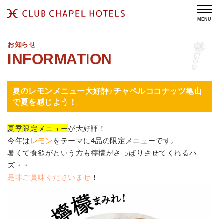
MENU
お知らせ
夏のレモンメニュー大好評♪チャペルココナッツ亀山
で夏を感じよう！
夏季限定メニュー
が大好評！
今年は
レモン
をテーマに4品の限定メニューです。
暑くて食欲がという方も檸檬がさっぱりさせてくれるハ
ズ・・
是非ご賞味くださいませ
！