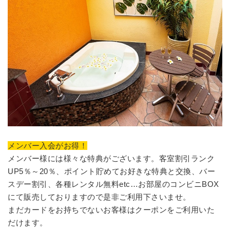
メンバー入会がお得！
メンバー様には様々な特典がございます。
客室割引ランク
UP5％～20％
、
ポイント貯めてお好きな特典と交換
、
バー
スデー割引
、
各種レンタル無料
etc…お部屋のコンビニBOX
にて販売しておりますので是非ご利用下さいませ。
まだカードをお持ちでないお客様はクーポンをご利用いた
だけます。