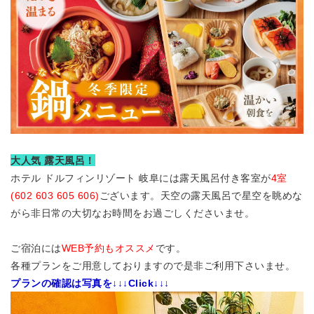
大人気 露天風呂！
ホテル ドルフィンリゾート 岐阜には露天風呂付き客室が
4室
(602 603 605 606)
ございます。天空の露天風呂で星空を眺めな
がら非日常の大切なお時間をお過ごしくださいませ。
ご宿泊には
WEB予約もオススメ
です。
各種プランをご用意しておりますので是非ご利用下さいませ。
プランの確認は写真を
↓↓↓Click↓↓↓