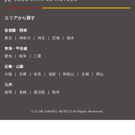
エリアから探す
首都圏・関東
東京
神奈川
埼玉
茨城
栃木
東海・甲信越
愛知
岐阜
三重
近畿・山陽
大阪
兵庫
奈良
滋賀
和歌山
京都
岡山
九州
福岡
長崎
鹿児島
熊本
© CLUB CHAPEL HOTELS All Rights Reserved.