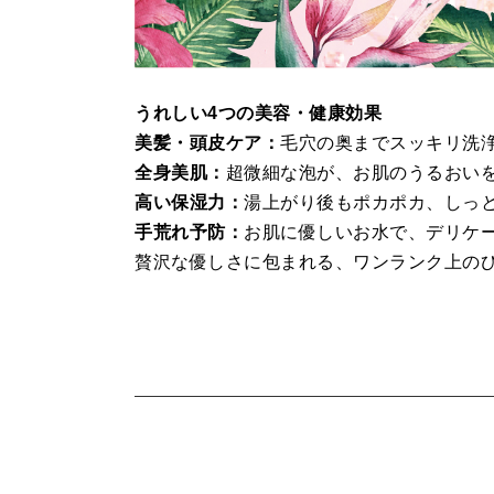
うれしい4つの美容・健康効果
美髪・頭皮ケア：
毛穴の奥までスッキリ洗
全身美肌：
超微細な泡が、お肌のうるおい
高い保湿力：
湯上がり後もポカポカ、しっ
手荒れ予防：
お肌に優しいお水で、デリケ
贅沢な優しさに包まれる、ワンランク上の