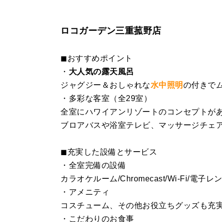
ロコガーデン三重菰野店
◼︎おすすめポイント
・
大人気の露天風呂
ジャグジー＆おしゃれな
水中照明
の付きで
・多彩な客室（全29室）
全室にハワイアンリゾートのコンセプトが
ブロアバスや浴室テレビ、マッサージチェ
◼︎充実した設備とサービス
・全室完備の設備
カラオケルーム/Chromecast/Wi-Fi/電子
・アメニティ
コスチューム、その他お役立ちグッズも充
・こだわりのお食事