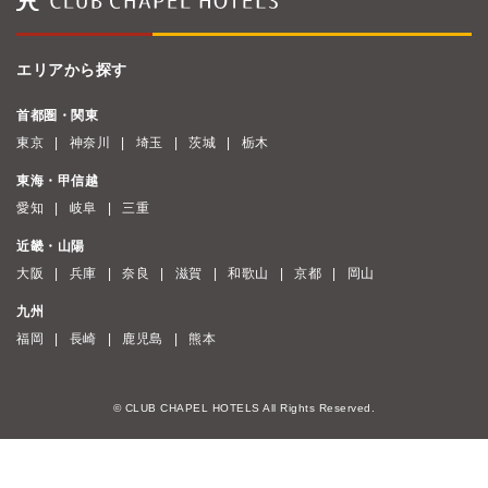
エリアから探す
首都圏・関東
東京
神奈川
埼玉
茨城
栃木
東海・甲信越
愛知
岐阜
三重
近畿・山陽
大阪
兵庫
奈良
滋賀
和歌山
京都
岡山
九州
福岡
長崎
鹿児島
熊本
© CLUB CHAPEL HOTELS All Rights Reserved.