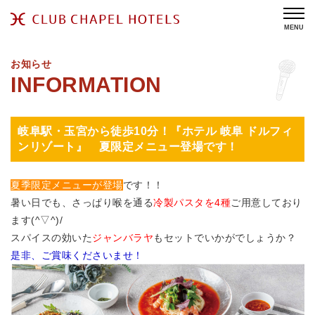
MENU
お知らせ
岐阜駅・玉宮から徒歩10分！『ホテル 岐阜 ドルフィ
ンリゾート』 夏限定メニュー登場です！
夏季限定メニューが登場
です！！
暑い日でも、さっぱり喉を通る
冷製パスタを4種
ご用意しており
ます(^▽^)/
スパイスの効いた
ジャンバラヤ
もセットでいかがでしょうか？
是非、ご賞味くださいませ！