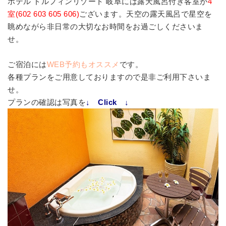
ホテル ドルフィンリゾート 岐阜には露天風呂付き客室が
4
室(602 603 605 606)
ございます。天空の露天風呂で星空を
眺めながら非日常の大切なお時間をお過ごしくださいま
せ。
ご宿泊には
WEB予約もオススメ
です。
各種プランをご用意しておりますので是非ご利用下さいま
せ。
プランの確認は写真を
↓ Click ↓