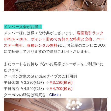
メンバー入会がお得！
メンバー様には様々な特典がございます。
客室割引ランク
UP5％～20％
、
ポイント貯めてお好きな特典と交換
、
バー
スデー割引
、
各種レンタル無料
etc…お部屋のコンビニBOX
にて販売しておりますので是非ご利用下さいませ。
まだカードをお持ちでないお客様はクーポンをご利用いた
だけます。
クーポン対象のStandardタイプのご利用例
平日休憩 ￥3,290(税込) ⇒
￥3,130(税込)
平日宿泊 ￥4,940(税込) ⇒
￥4,700(税込)
クーポンの確認は写真を
↓ Click ↓