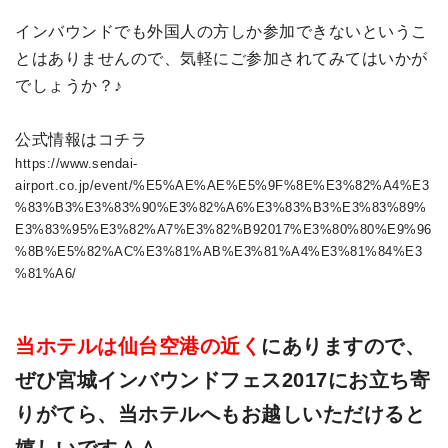
インバウンドでも外国人の方しか参加できないというこ
とはありませんので、気軽にご参加されてみてはいかが
でしょうか？♪
公式情報はコチラ
https://www.sendai-
airport.co.jp/event/%E5%AE%AE%E5%9F%8E%E3%82%A4%E3
%83%B3%E3%83%90%E3%82%A6%E3%83%B3%E3%83%89%
E3%83%95%E3%82%A7%E3%82%B92017%E3%80%80%E9%96
%8B%E5%82%AC%E3%81%AB%E3%81%A4%E3%81%84%E3
%81%A6/
当ホテルは仙台空港の近く
にありますので、
ぜひ宮城インバウンドフェス2017にお立ち寄
りがてら、当ホテルへもお越しいただけると