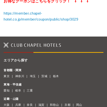
お得なクーポンはこちらをクリック！ ⇩ ⇩ ⇩
https://member.chapel-
hotel.co.jp/member/coupon/public/shop/3029
エリアから探す
首都圏・関東
東京
神奈川
埼玉
茨城
栃木
東海・甲信越
愛知
岐阜
三重
近畿・山陽
大阪
兵庫
奈良
滋賀
和歌山
京都
岡山