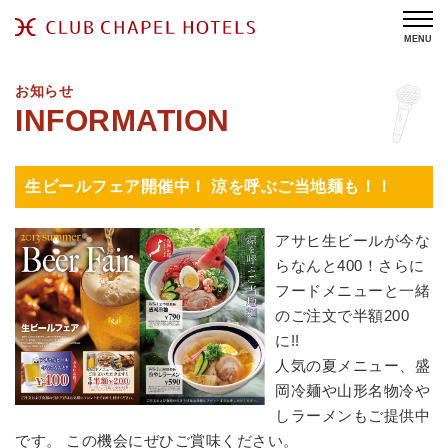
MENU
お知らせ
生ビールフェア開催中！ 涼を呼ぶご当地麺も！！
アサヒ生ビールが今な
らなんと400！さらに
フードメニューと一緒
のご注文で半額200
に!!
人気の夏メニュー、盛
岡冷麺や山形名物冷や
しラーメンもご提供中
です。 この機会にぜひご賞味ください。