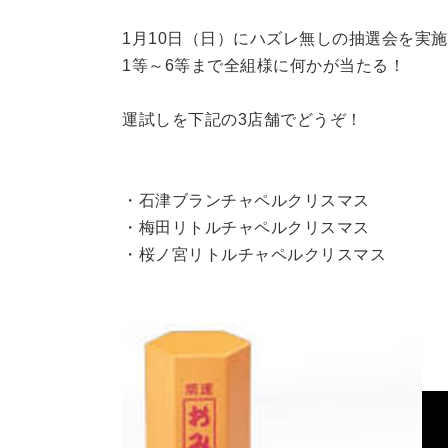
1
月10
日（日）にハズレ無しの抽選会を実施
1
等～
6
等まで全組様に何かが当たる！
運試しを下記の
3
店舗でどうぞ！
・石津ブランチャペルクリスマス
・梅田リトルチャペルクリスマス
・桜ノ宮リトルチャペルクリスマス