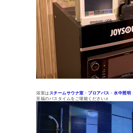
浴室は
スチームサウナ室
・
ブロアバス
・
水中照明
至福のバスタイムをご堪能ください♬