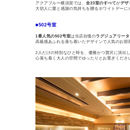
アクアブルー横須賀では、
全23室のすべて
が
デザ
大切人に愛と感謝の気持ちを贈る
ホワイトデーに
■502号室
1番人気の502号室
は
当店自慢の
ラグジュアリータ
高級感あふれる落ち着いたデザインで人気の
お部
2人だけの特別なひと時を、優雅かつ贅沢に演出
心落ち着く大人の空間でゆったりとお寛ぎくださ