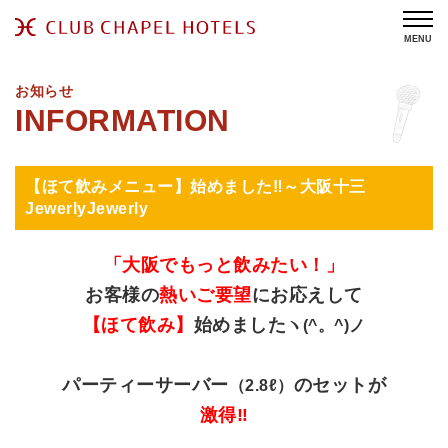
MENU
お知らせ
【ほて飲みメニュー】始めました‼～大阪十三
JewerlyJewerly
「大阪でもっと飲みたい！」
お客様の
熱いご要望
にお応えして
【ほて飲み】
始めました
ヽ(^。^)ノ
パーティーサーバー
のセットが
（2.8ℓ）
激得‼