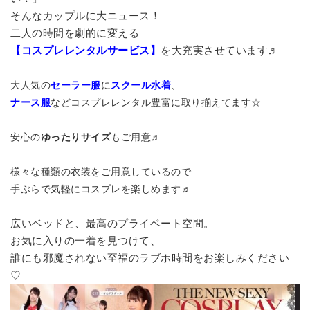
そんなカップルに大ニュース！
二人の時間を劇的に変える
【コスプレレンタルサービス】
を大充実させています♬
大人気の
セーラー服
に
スクール水着
、
ナース服
などコスプレレンタル豊富に取り揃えてます☆
安心の
ゆったりサイズ
もご用意♬
様々な種類の衣装をご用意しているので
手ぶらで気軽にコスプレを楽しめます♬
広いベッドと、最高のプライベート空間。
お気に入りの一着を見つけて、
誰にも邪魔されない至福のラブホ時間をお楽しみください
♡