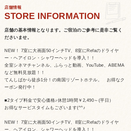
店舗情報
店舗の基本情報となります。
ご宿泊のご参考に是非ご覧く
ださいませ。
NEW！ 7室に大画面50インチTV、8室にRefaのドライヤ
ー・ヘアイロン・シャワーヘッドを導入！！
全室シネマチャンネル、ふらっと動画、YouTube、ABEMA
など無料見放題！！
てんしばから徒歩1分！の南国リゾートホテル。 お得なク
ーポン発行中！
■2タイプ料金で安心価格♪休憩1時間￥2,490～(平日）
お得なサービスタイムもございます(^^♪
NEW！ 7室に大画面50インチTV、8室にRefaのドライヤ
ー、ヘアイロン、シャワーヘッドを導入！！