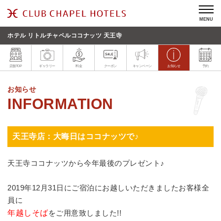
MENU
ホテル リトルチャペルココナッツ 天王寺
店舗TOP
ギャラリー
料金
クーポン
キャンペーン
お知らせ
予約
お知らせ
天王寺店：大晦日はココナッツで♪
天王寺ココナッツから今年最後のプレゼント♪
2019年12月31日にご宿泊にお越しいただきましたお客様全
員に
年越しそば
をご用意致しました!!