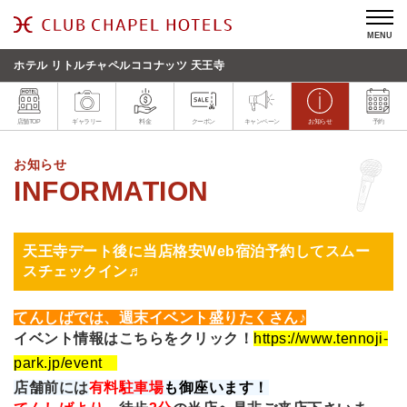
MENU
ホテル リトルチャペルココナッツ 天王寺
店舗TOP
ギャラリー
料金
クーポン
キャンペーン
お知らせ
予約
お知らせ
天王寺デート後に当店格安Web宿泊予約してスムー
スチェックイン♬
てんしばでは、週末イベント盛りたくさん♪
イベント情報はこちらをクリック！
https://www.tennoji-
park.jp/event
店舗前には
有料
駐車場
も御座います！