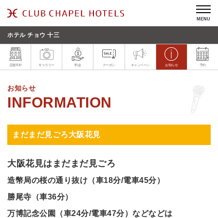
MENU
ホテル チョウ 十三
店舗TOP
ギャラリー
料金
クーポン
キャンペーン
お知らせ
予約
お知らせ
まだまだ見ごろ大阪花見
大阪花見はまだまだ見ごろ
造幣局の桜の通り抜け（車18分/電車45分）
勝尾寺
（車36分）
万博記念公園
（車24分/電車47分）
などなどは