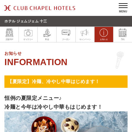
MENU
ホテル ジェムジェム 十三
店舗TOP
ギャラリー
料金
クーポン
キャンペーン
お知らせ
予約
お知らせ
【夏限定】冷麺、冷やし中華はじめます！
恒例の夏限定メニュー♪
冷麺と今年は冷やし中華もはじめます！