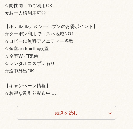
☆同性同士のご利用OK
★お一人様利用可◎
【ホテル ルナ＆シーヘブンのお得ポイント】
☆クーポン利用でコスパ地域NO1
☆ロビーに無料アメニティー多数
☆全室androidTV設置
☆全室Wi-Fi完備
☆レンタルコスプレ有り
☆途中外出OK
【キャンペーン情報】
☆お得な割引券配布中 ...
続きを読む