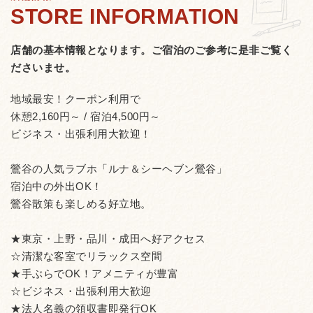
店舗の基本情報となります。
ご宿泊のご参考に是非ご覧く
ださいませ。
地域最安！クーポン利用で
休憩2,160円～ / 宿泊4,500円～
ビジネス・出張利用大歓迎！
鶯谷の人気ラブホ「ルナ＆シーヘブン鶯谷」
宿泊中の外出OK！
鶯谷散策も楽しめる好立地。
★東京・上野・品川・成田へ好アクセス
☆清潔な客室でリラックス空間
★手ぶらでOK！アメニティが豊富
☆ビジネス・出張利用大歓迎
★法人名義の領収書即発行OK