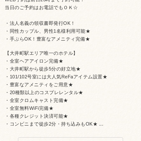
当日のご予約はお電話でもＯＫ☆
・法人名義の領収書即発行OK！
・同性カップル、男性1名様利用可能★
・手ぶらOK！豊富なアメニティ完備★
【大井町駅エリア唯一のホテル】
・全室ヘアアイロン完備★
・大井町駅から徒歩5分の好立地★
・101/102号室には大人気ReFaアイテム設置★
・豊富なアメニティをご用意★
・20種類以上のコスプレレンタル★
・全室クロムキャスト完備★
・全室無料WiFi完備★
・各種クレジット決済可能★
・コンビニまで徒歩2分・持ち込みもOK★ ...