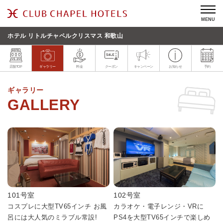
MENU
ホテル リトルチャペルクリスマス 和歌山
店舗TOP
ギャラリー
料金
クーポン
キャンペーン
お知らせ
予約
ギャラリー
101号室
102号室
コスプレに大型TV65インチ お風
カラオケ・電子レンジ・VRに
呂には大人気のミラブル常設!
PS4を大型TV65インチで楽しめ