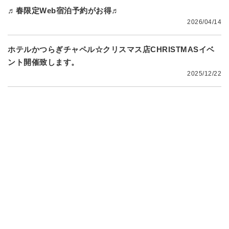
♬春限定Web宿泊予約がお得♬
2026/04/14
ホテルかつらぎチャペル☆クリスマス店CHRISTMASイベ
ント開催致します。
2025/12/22
店舗情報
店舗の基本情報となります。
ご宿泊のご参考に是非ご覧く
ださいませ。
NEW！！11種類の新メンバー無料メニュー実施中！！
ガチャガチャくじも随時内容更新実施中！！