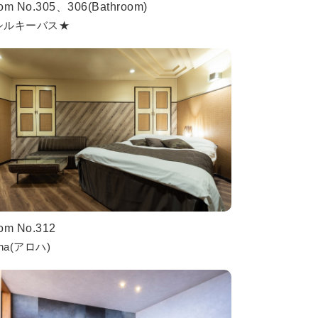
om No.305、306(Bathroom)
シルキーバス★
om No.312
oha(アロハ)