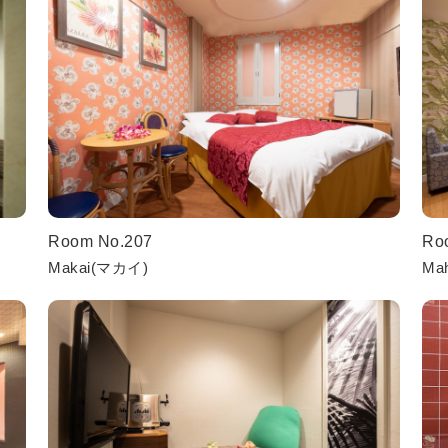
Room No.207
Ro
Makai(マカイ)
Ma