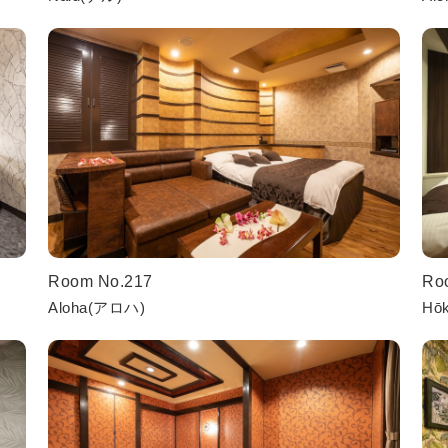
Room No.217
Ro
Aloha(アロハ)
Hō