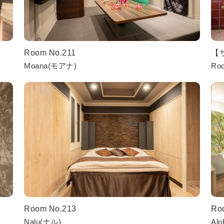
Room No.211
【
Moana(モアナ)
Ro
Room No.213
Ro
Nalu(ナル)
Al