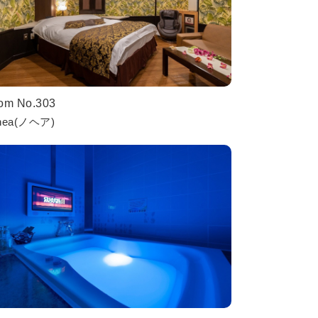
om No.303
hea(ノヘア)