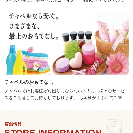
ライスが登場。 チャペルオムライス ¥690 ~ オリジナルカ
レー ¥590 ~ サイコロステーキプレート ¥890
ソース豚かつプレート ¥890 ローストビーフプ
レート ¥990 生ハンバーグプレート
¥790 サーロインステーキプレート ¥990
サイコロステーキ ¥890 海老フ
ライ&蟹クリームコロッケ ¥890 生ハンバーグ ¥690
サイコロ・ステーキ ¥790 チキンステーキ
¥590 フルグリル ¥2,300 4種のチーズのカルボ
ナーラ ¥890 旨辛カレーソーススパゲッティ
¥690 濃厚トマトクリームスパゲッティ ¥790 じっくり煮
込んだミートソーススパゲッティ ¥590 昔懐かしのナポリタ
チャペルのおもてなし
ン ¥590 クラムチャウダースパゲッティ ¥790
ミックスミートマルゲリータ ¥790 カレーピッ
チャペルではお客様がお困りにならないように、様々なサービ
ツァ ¥790 4種のチーズとグリルチキンのピッツァ ¥790
スをご用意してお待ちしております。 お客様が手ぶらでご来店
海老とアボカドの濃厚クリームピッツァ ¥790 ハーフ&ハー
されても、安心してご利用いただくことができます。
フ ピッツァ ¥790 シーザーサラダ ¥490
海老とアボカドのサラダ ¥590 ローストビーフ
とミックスビーンズのサラダ ¥590 ジャンキーフ
店舗情報
ライドポテト ¥290 こだわりの唐揚げ 1個