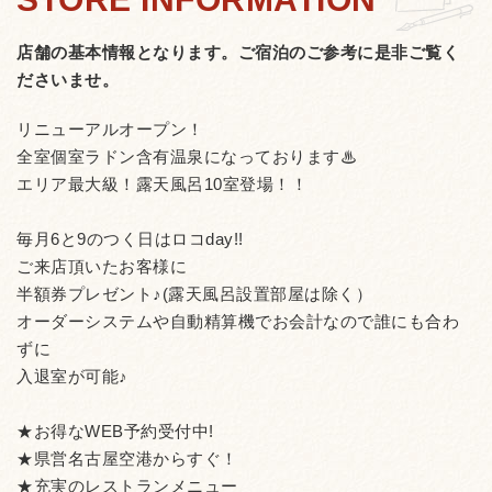
¥80 骨なし手羽先の唐揚げ 1本 ¥120 ぐるぐる
渦巻きソーセージ ¥690 豚かつサンド ¥690
店舗の基本情報となります。
ご宿泊のご参考に是非ご覧く
チャペル・ハンバーガー ¥890 ポテトとベーコ
ださいませ。
ンのチーズ焼き ¥490 デニッシュパン はちみつバニラ
¥890 デニッシュパン はちみつチョコ ¥890 デニッシ
リニューアルオープン！
ュパン はちみつベリー ¥890 厚釜焼きパンケ
全室個室ラドン含有温泉になっております♨
ーキ ¥490 甘酸っぱいベリーベリーのパフェ ¥590 シチ
エリア最大級！露天風呂10室登場！！
リア風アイスチーズケーキのパフェ ¥590 ほろにがフォンダ
ンショコラのパフェ ¥590
毎月6と9のつく日はロコday!!
ご来店頂いたお客様に
半額券プレゼント♪(露天風呂設置部屋は除く）
オーダーシステムや自動精算機でお会計なので誰にも合わ
ずに
入退室が可能♪
★お得なWEB予約受付中!
★県営名古屋空港からすぐ！
★充実のレストランメニュー