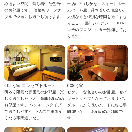
心地よい空間、落ち着いた色合い
当店に2つしかないスイートルー
のお部屋です。 価格もリーズナ
ムの一部屋。落ち着いた色合い、
ブルで快適にお過ごし頂けます。
大切な方と特別な時間を過ごすな
らここ。 屋外ジャグジー、100イ
ンチのプロジェクター完備してお
ります。
603号室 コンセプトルーム
609号室
明るく陽気な雰囲気のお部屋。楽
セクシーな色合いのお部屋、セパ
しく過ごしたい方に是非お勧めの
レートタイプとなっておりリビン
お部屋です。 ワンルームタイプ
グルームから良いムードになる事
で過ごしやすく、2人の雰囲気良
間違いなし。お勧めのお部屋で
くなる事間違いなし!!
す。