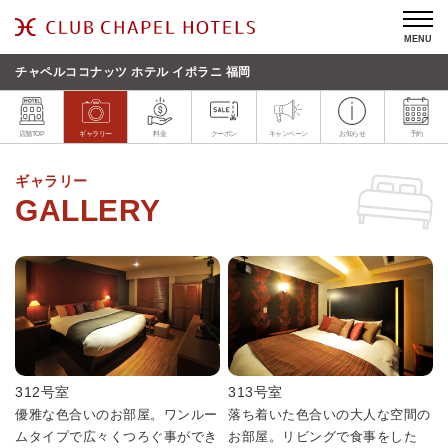
MENU
チャペルココナッツ ホテル イポラニ 福岡
店舗TOP
ギャラリー
料金
クーポン
キャンペーン
お知らせ
予約
ギャラリー
312号室
313号室
優雅な色合いのお部屋。ワンルー
落ち着いた色合いの大人な空間の
ムタイプで広々くつろぐ事ができ
お部屋。リビングで食事をした