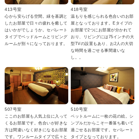
413号室
418号室
心から安らげる空間。緑を基調と
温もりを感じられる色合いのお部
したお部屋で日々の疲れを癒して
屋となっております。Eタイプの
はいかがでしょうか。セパレート
お部屋で2つにお部屋が分かれて
タイプでベッドルームとリビング
おり、リビングには75インチの大
ルームが別々になっております。
型TVの設置もあり、お2人の大切
な時間を過ごせる事間違いな
し。。
507号室
510号室
ここのお部屋も人気上位に入って
ベットルームに一枚の花の絵。シ
くるお部屋です。色合いが好きな
ンプルだからこそ一番落ち着いて
方は間違いなく好きになるお部屋
過ごせるお部屋です。セパレート
です。ワンルームタイプで広々と
タイプとなっております。