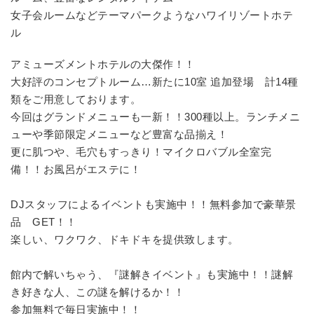
女子会ルームなどテーマパークようなハワイリゾートホテ
ル
アミューズメントホテルの大傑作！！
大好評のコンセプトルーム…新たに10室 追加登場 計14種
類をご用意しております。
今回はグランドメニューも一新！！300種以上。ランチメニ
ューや季節限定メニューなど豊富な品揃え！
更に肌つや、毛穴もすっきり！マイクロバブル全室完
備！！お風呂がエステに！
DJスタッフによるイベントも実施中！！無料参加で豪華景
品 GET！！
楽しい、ワクワク、ドキドキを提供致します。
館内で解いちゃう、『謎解きイベント』も実施中！！謎解
き好きな人、この謎を解けるか！！
参加無料で毎日実施中！！