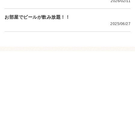
2026/02/11
お部屋でビールが飲み放題！！
2025/06/27
店舗情報
店舗の基本情報となります。
ご宿泊のご参考に是非ご覧く
ださいませ。
福岡空港から車で5分！
博多駅から車で10分！
「ここにしかない贅沢なたのしみを
大人の時間を過ごす Luxury Christmas」