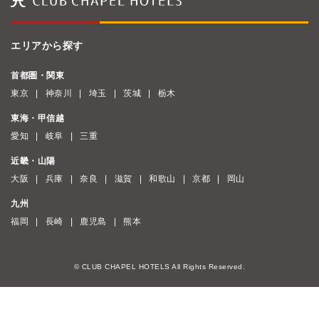
エリアから探す
首都圏・関東
東京
神奈川
埼玉
茨城
栃木
東海・甲信越
愛知
岐阜
三重
近畿・山陽
大阪
兵庫
奈良
滋賀
和歌山
京都
岡山
九州
福岡
長崎
鹿児島
熊本
© CLUB CHAPEL HOTELS All Rights Reserved.