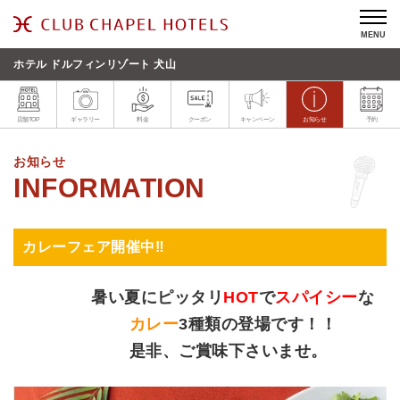
MENU
ホテル ドルフィンリゾート 犬山
店舗TOP
ギャラリー
料金
クーポン
キャンペーン
お知らせ
予約
お知らせ
カレーフェア開催中‼
暑い夏にピッタリ
HOT
で
スパイシー
な
カレー
3種類の登場です！！
是非、ご賞味下さいませ。