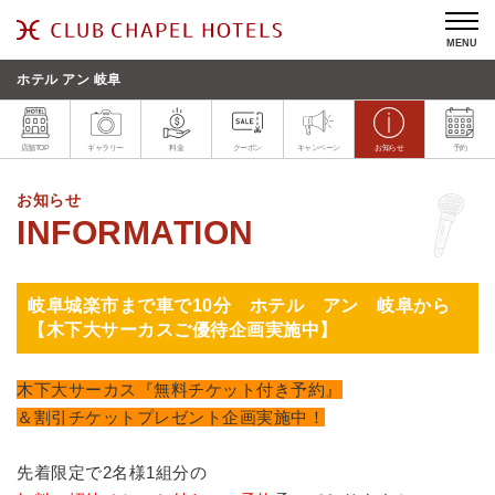
MENU
ホテル アン 岐阜
店舗TOP
ギャラリー
料金
クーポン
キャンペーン
お知らせ
予約
お知らせ
岐阜城楽市まで車で10分 ホテル アン 岐阜から
【木下大サーカスご優待企画実施中】
木下大サーカス『無料チケット付き予約』
＆割引チケットプレゼント企画実施中！
先着限定で2名様1組分の