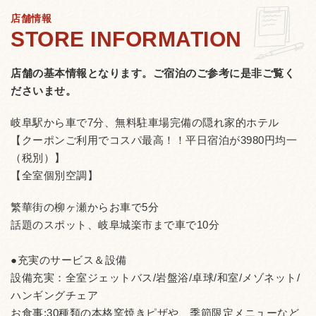
店舗情報
店舗の基本情報となります。
ご宿泊のご参考に是非ご覧く
ださいませ。
岐阜駅から車で7分、無料駐車場完備の隠れ家的ホテル
【クーポンご利用でコスパ最高！！平日宿泊が3980円均一
（税別）】
【全室個別空調】
繁華街の柳ヶ瀬からお車で5分
話題のスポット、岐阜城楽市まで車で10分
●充実のサービス＆設備
設備充実：全室ジェットバス/岩盤浴/卓球/和室/メゾネット/
ハンギングチェア
お食事:30種類の本格窯焼きピザや、季節限定メニューなど