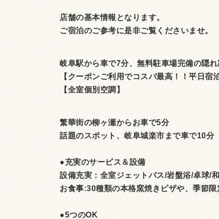
店舗の基本情報となります。
ご宿泊のご参考に是非ご覧くださいませ。
岐阜駅から車で7分、無料駐車場完備の隠れ
【クーポンご利用でコスパ最高！！平日宿泊
【全室個別空調】
繁華街の柳ヶ瀬からお車で5分
話題のスポット、岐阜城楽市まで車で10分
●充実のサービス＆設備
設備充実：全室ジェットバス/岩盤浴/卓球/
お食事:30種類の本格窯焼きピザや、季節
●5つのOK