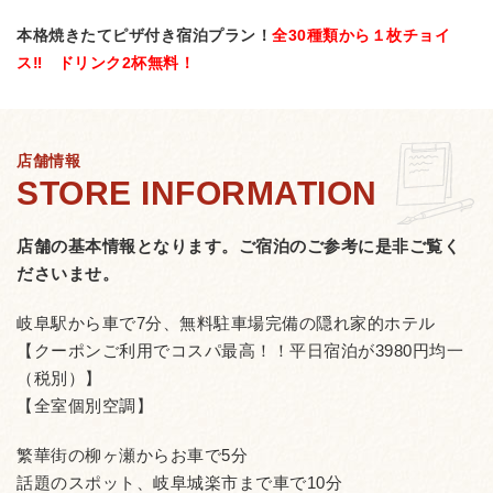
本格焼きたてピザ付き宿泊プラン！
全30種類から１枚チョイ
ス‼ ドリンク2杯無料！
店舗情報
店舗の基本情報となります。
ご宿泊のご参考に是非ご覧く
ださいませ。
岐阜駅から車で7分、無料駐車場完備の隠れ家的ホテル
【クーポンご利用でコスパ最高！！平日宿泊が3980円均一
（税別）】
【全室個別空調】
繁華街の柳ヶ瀬からお車で5分
話題のスポット、岐阜城楽市まで車で10分