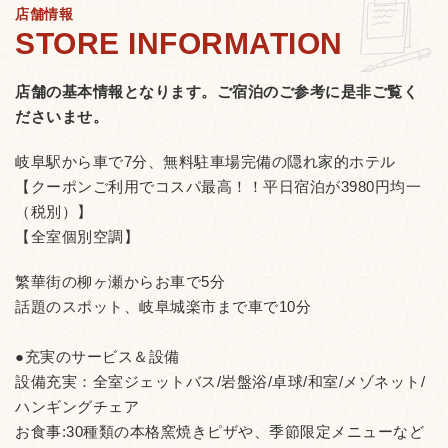
店舗情報
店舗の基本情報となります。
ご宿泊のご参考に是非ご覧く
ださいませ。
岐阜駅から車で7分、無料駐車場完備の隠れ家的ホテル
【クーポンご利用でコスパ最高！！平日宿泊が3980円均一
（税別）】
【全室個別空調】
繁華街の柳ヶ瀬からお車で5分
話題のスポット、岐阜城楽市まで車で10分
●充実のサービス＆設備
設備充実：全室ジェットバス/岩盤浴/卓球/和室/メゾネット/
ハンギングチェア
お食事:30種類の本格窯焼きピザや、季節限定メニューなど