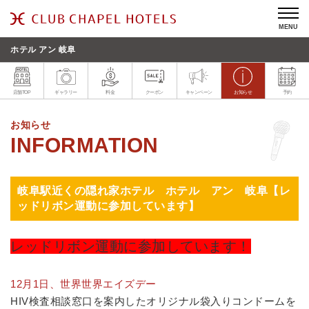
MENU
ホテル アン 岐阜
店舗TOP
ギャラリー
料金
クーポン
キャンペーン
お知らせ
予約
お知らせ
岐阜駅近くの隠れ家ホテル ホテル アン 岐阜【レ
ッドリボン運動に参加しています】
レッドリボン運動に参加しています！
12月1日、世界世界エイズデー
HIV検査相談窓口を案内したオリジナル袋入りコンドームを