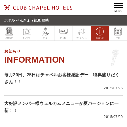
MENU
ホテル べんきょう部屋 尼崎
店舗TOP
ギャラリー
料金
クーポン
キャンペーン
お知らせ
予約
お知らせ
毎月20日、25日はチャペルお客様感謝デー 特典盛りだく
さん！！
2015/07/25
大好評メンバー様ウェルカムメニューが夏バージョンに一
新！！
2015/07/09