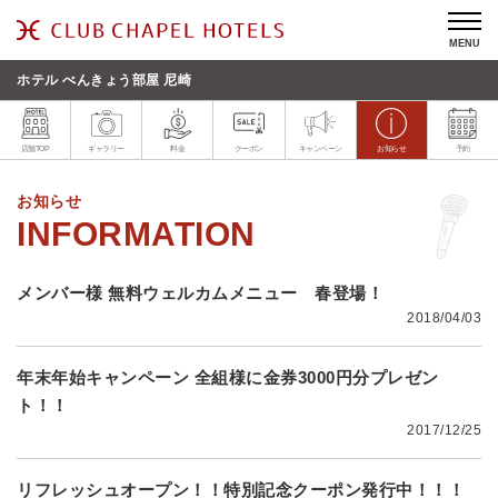
MENU
ホテル べんきょう部屋 尼崎
店舗TOP
ギャラリー
料金
クーポン
キャンペーン
お知らせ
予約
お知らせ
メンバー様 無料ウェルカムメニュー 春登場！
2018/04/03
年末年始キャンペーン 全組様に金券3000円分プレゼン
ト！！
2017/12/25
リフレッシュオープン！！特別記念クーポン発行中！！！