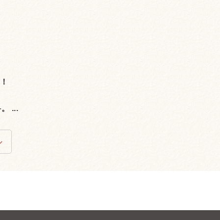
。
場！
...