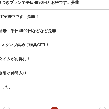
つきプランで平日4990円とお得です。是非
評実施中です。是非！
場 平日4990円などなど是非！
スタンプ集めて特典GET！
タイムがお得に！
割引が仲間入り
ました。