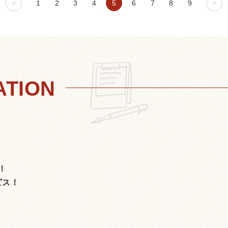
<
1
2
3
4
5
6
7
8
9
>
！
ビス！