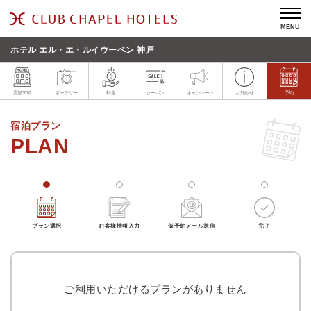
MENU
ホテル エル・エ・ルイウーベン 神戸
店舗TOP
ギャラリー
料金
クーポン
キャンペーン
お知らせ
予約
宿泊プラン
プラン選択
お客様情報入力
仮予約メール送信
完了
ご利用いただけるプランがありません